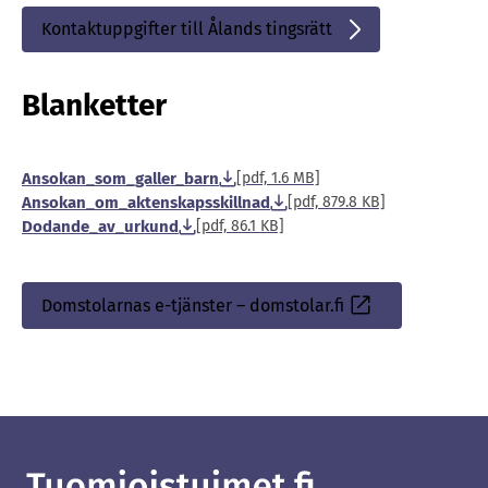
Kontaktuppgifter till Ålands tingsrätt
Sisäinen
linkki
Blanketter
Ansokan_som_galler_barn
[pdf, 1.6 MB]
Ansokan_om_aktenskapsskillnad
[pdf, 879.8 KB]
Dodande_av_urkund
[pdf, 86.1 KB]
Domstolarnas e-tjänster – domstolar.fi