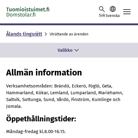
Skip to content -saavutettavuusohje
Sök
Svenska
Ålands tingsrätt
Uträttande av ärenden
Valikko
Allmän information
Verksamhetsområden: Brändö, Eckerö, Föglö, Geta,
Hammarland, Kökar, Lemland, Lumparland, Mariehamn,
Saltvik, Sottunga, Sund, Vårdö, Finström, Kumlinge och
Jomala.
Öppethållningstider:
Måndag-fredag kl.8.00-16.15.