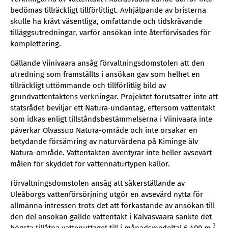
bedömas tillräckligt tillförlitligt. Avhjälpande av bristerna
skulle ha krävt väsentliga, omfattande och tidskrävande
tilläggsutredningar, varför ansökan inte återförvisades för
komplettering.
Gällande Viinivaara ansåg förvaltningsdomstolen att den
utredning som framställts i ansökan gav som helhet en
tillräckligt uttömmande och tillförlitlig bild av
grundvattentäktens verkningar. Projektet förutsätter inte att
statsrådet beviljar ett Natura‑undantag, eftersom vattentäkt
som idkas enligt tillståndsbestämmelserna i Viinivaara inte
påverkar Olvassuo Natura-område och inte orsakar en
betydande försämring av naturvärdena på Kiminge älv
Natura-område. Vattentäkten äventyrar inte heller avsevärt
målen för skyddet för vattennaturtypen källor.
Förvaltningsdomstolen ansåg att säkerställande av
Uleåborgs vattenförsörjning utgör en avsevärd nytta för
allmänna intressen trots det att förkastande av ansökan till
den del ansökan gällde vattentäkt i Kälväsvaara sänkte det
3