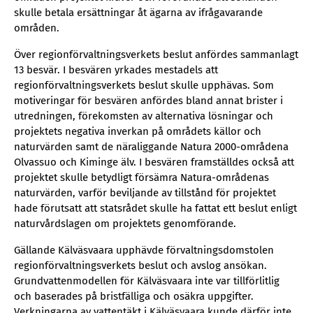
skulle betala ersättningar åt ägarna av ifrågavarande
områden.
Över regionförvaltningsverkets beslut anfördes sammanlagt
13 besvär. I besvären yrkades mestadels att
regionförvaltningsverkets beslut skulle upphävas. Som
motiveringar för besvären anfördes bland annat brister i
utredningen, förekomsten av alternativa lösningar och
projektets negativa inverkan på områdets källor och
naturvärden samt de näraliggande Natura 2000-områdena
Olvassuo och Kiminge älv. I besvären framställdes också att
projektet skulle betydligt försämra Natura-områdenas
naturvärden, varför beviljande av tillstånd för projektet
hade förutsatt att statsrådet skulle ha fattat ett beslut enligt
naturvårdslagen om projektets genomförande.
Gällande Kälväsvaara upphävde förvaltningsdomstolen
regionförvaltningsverkets beslut och avslog ansökan.
Grundvattenmodellen för Kälväsvaara inte var tillförlitlig
och baserades på bristfälliga och osäkra uppgifter.
Verkningarna av vattentäkt i Kälväsvaara kunde därför inte