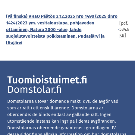
(På finska) VHaO Päätös 3.12.2025 nro 1490/2025 dnro
1424/2023 ym. vesitalouslupa, pohjaveden
[pdf,
ottaminen, Natura 2000 -alue, lähde,
584.6
KB]
suojelutavoitteista poikkeaminen, Pudasjärvi ja
Utajärvi
Domstolarna utövar dömande makt, dvs. de avgör vad
som är rätt i ett enskilt ärende. Domstolarna är
oberoende: de binds endast av gällande rätt. Ingen
utomstående instans kan ingripa i deras avgöranden.
Domstolarnas oberoende garanteras i grundlagen. På
dessa sidor finns allmän information om hur domstolarna