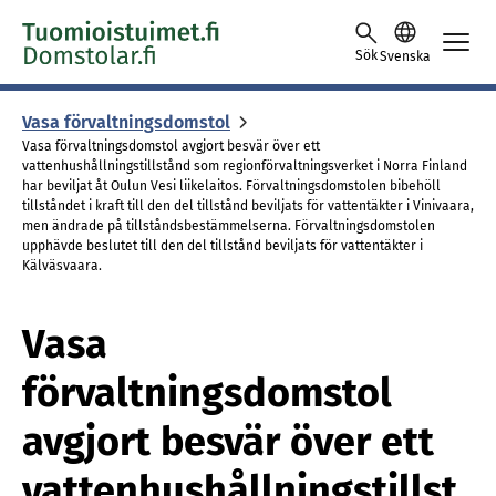
Skip to content -saavutettavuusohje
Sök
Svenska
Vasa för­valt­nings­dom­stol
Vasa förvaltningsdomstol avgjort besvär över ett
vattenhushållningstillstånd som regionförvaltningsverket i Norra Finland
har beviljat åt Oulun Vesi liikelaitos. Förvaltningsdomstolen bibehöll
tillståndet i kraft till den del tillstånd beviljats för vattentäkter i Vinivaara,
men ändrade på tillståndsbestämmelserna. Förvaltningsdomstolen
upphävde beslutet till den del tillstånd beviljats för vattentäkter i
Kälväsvaara.
Vasa
förvaltningsdomstol
avgjort besvär över ett
vattenhushållningstillst