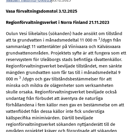
Vaasan hallinto-oikeus
03.12.2025
Vasa förvaltningsdomstol 3.12.2025
Regionförvaltningsverket i Norra Finland 21.11.2023
Oulun Vesi liikelaitos (sökanden) hade ansökt om tillstånd
3
att ta grundvatten i månadsmedeltal 11 000 m
/dygn från
sammanlagt 11 vattentäkter på Viinivaara och Kälväsvaara
grundvattenområden. Projektets syfte är att fungera som ett
reservsystem för Uleåborgs stads befintliga råvattenkällor.
Regionförvaltningsverket beviljade tillståndet, men sänkte
mängden grundvatten som får tas till i månadsmedeltal 9
3
000 m
/dygn och gav tillståndsbestämmelser för att
minska och mildra de olägenheter som verksamheten
skulle orsaka. Regionförvaltningsverket beviljade också
undantag från förbudet att äventyra de naturliga
förhållandena i fem källor men gav en bestämmelse om att
vattenflödet från dessa källor inte fick understiga
källspecifika minimivärden. Därtill beviljade
regionförvaltningsverket sökanden nyttjanderätt till de
områden projektet kräver och förordnade att sökanden