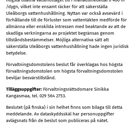
högsta tillåtna vattenuttaget till i månadsmedeltal 6 400 m
/dygn, vilket inte ensamt räcker för att säkerställa
Uleåborgs vattenhushållning. Nyttan var också avsevärd i
förhållande till de förluster som vattentäkten medförde för
allmänna eller enskilda intressen med beaktande av att de
skadliga verkningarna av projektet begränsas genom
tillståndsbestämmelser. Möjliga alternativa sätt att
säkerställa Uleåborgs vattenhushållning hade ingen juridisk
betydelse.
Förvaltningsdomstolens beslut får överklagas hos högsta
förvaltningsdomstolen om högsta förvaltningsdomstolen
beviljar besvärstillstånd.
Tilläggsuppgifter:
Förvaltningsrättsdomare Sinikka
Kangasmaa, tel. 029 564 2753.
Beslutet (på finska) i sin helhet finns som bilaga till detta
meddelande. Av dataskyddsskäl har personuppgifter
avlägsnats från de beslut som publiceras på nätet.