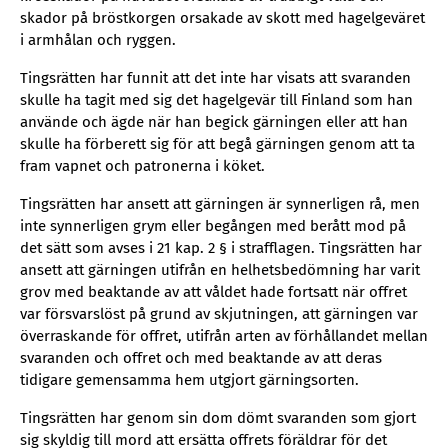
skador på bröstkorgen orsakade av skott med hagelgeväret
i armhålan och ryggen.
Tingsrätten har funnit att det inte har visats att svaranden
skulle ha tagit med sig det hagelgevär till Finland som han
använde och ägde när han begick gärningen eller att han
skulle ha förberett sig för att begå gärningen genom att ta
fram vapnet och patronerna i köket.
Tingsrätten har ansett att gärningen är synnerligen rå, men
inte synnerligen grym eller begången med berått mod på
det sätt som avses i 21 kap. 2 § i strafflagen. Tingsrätten har
ansett att gärningen utifrån en helhetsbedömning har varit
grov med beaktande av att våldet hade fortsatt när offret
var försvarslöst på grund av skjutningen, att gärningen var
överraskande för offret, utifrån arten av förhållandet mellan
svaranden och offret och med beaktande av att deras
tidigare gemensamma hem utgjort gärningsorten.
Tingsrätten har genom sin dom dömt svaranden som gjort
sig skyldig till mord att ersätta offrets föräldrar för det