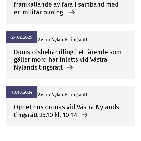
framkallande av fara i samband med
en militär övning.
27.02.2025
Vä­stra Ny­lands tings­rätt
Domstolsbehandling i ett ärende som
gäller mord har inletts vid Västra
Nylands tingsrätt
10.10.2024
Vä­stra Ny­lands tings­rätt
Öppet hus ordnas vid Västra Nylands
tingsrätt 25.10 kl. 10-14