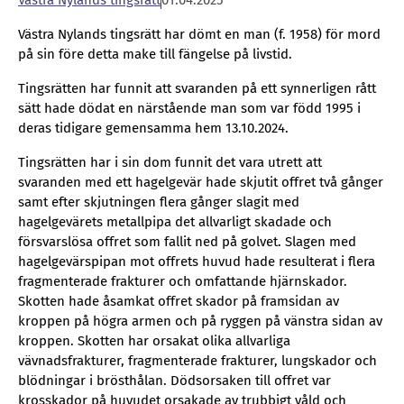
Vä­stra Ny­lands tings­rätt
01.04.2025
Västra Nylands tingsrätt har dömt en man (f. 1958) för mord
på sin före detta make till fängelse på livstid.
Tingsrätten har funnit att svaranden på ett synnerligen rått
sätt hade dödat en närstående man som var född 1995 i
deras tidigare gemensamma hem 13.10.2024.
Tingsrätten har i sin dom funnit det vara utrett att
svaranden med ett hagelgevär hade skjutit offret två gånger
samt efter skjutningen flera gånger slagit med
hagelgevärets metallpipa det allvarligt skadade och
försvarslösa offret som fallit ned på golvet. Slagen med
hagelgevärspipan mot offrets huvud hade resulterat i flera
fragmenterade frakturer och omfattande hjärnskador.
Skotten hade åsamkat offret skador på framsidan av
kroppen på högra armen och på ryggen på vänstra sidan av
kroppen. Skotten har orsakat olika allvarliga
vävnadsfrakturer, fragmenterade frakturer, lungskador och
blödningar i brösthålan. Dödsorsaken till offret var
krosskador på huvudet orsakade av trubbigt våld och