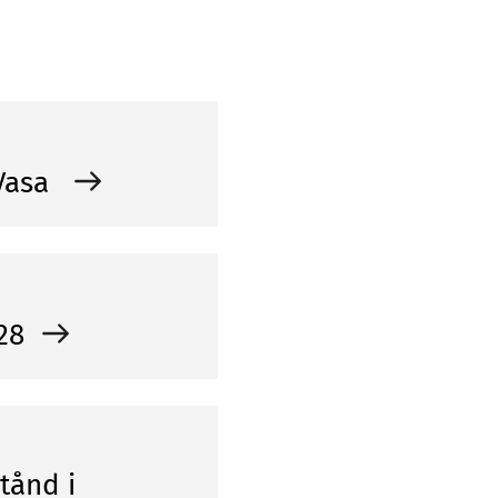
 Vasa
 28
tånd i