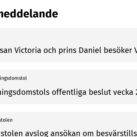
meddelande
san Victoria och prins Daniel besöker
ningsdomstol
ningsdomstols offentliga beslut vecka
tolen
tolen avslog ansökan om besvärstills