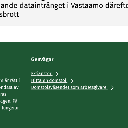
lande dataintrånget i Vastaamo därefte
sbrott
Genvägar
E-tjänster
 är rätt i
Hitta en domstol
endast av
Domstolsväsendet som arbetsgivare
eras
agen. På
 fungerar.