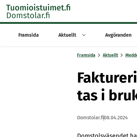
Skip to content -saavutettavuusohje
Framsida
Aktuellt
Avgöranden
Framsida
Aktuellt
Medd
Fakturer
tas i br
Domstolar.fi
08.04.2024
Dom­stols­vä­sen­det ha