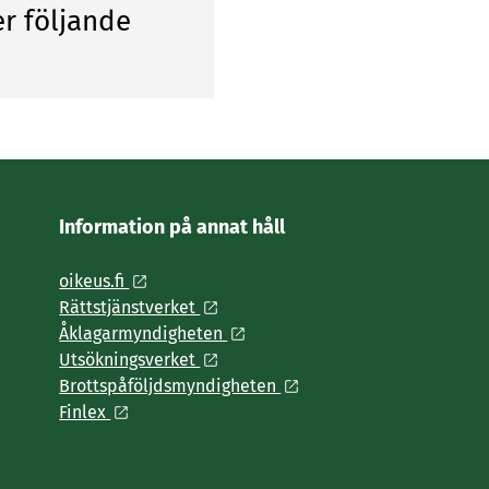
r följande
Information på annat håll
oikeus.fi
Rättstjänstverket
Åklagarmyndigheten
Utsökningsverket
Brottspåföljdsmyndigheten
Finlex