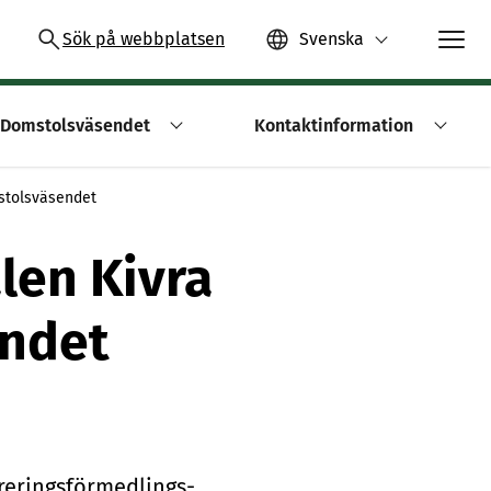
Sök på webbplatsen
Svenska
Domstolsväsendet
Kontaktinformation
mstolsväsendet
len Kivra
endet
e­rings­för­med­lings­