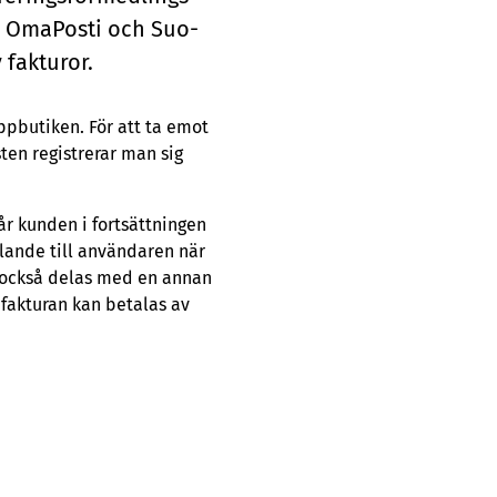
ver Oma­Posti och Su­o­
fak­tu­ror.
ppbutiken. För att ta emot
sten registrerar man sig
får kunden i fortsättningen
elande till användaren när
n också delas med en annan
fakturan kan betalas av