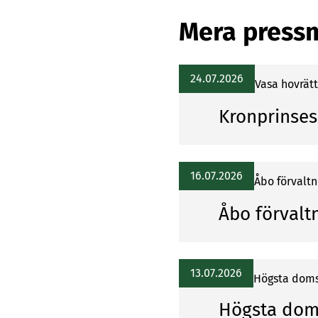
Mera press
24.07.2026
Vasa hov­rätt
Kronprinses
16.07.2026
Åbo förvalt
Åbo förvalt
13.07.2026
Högsta doms
Högsta doms