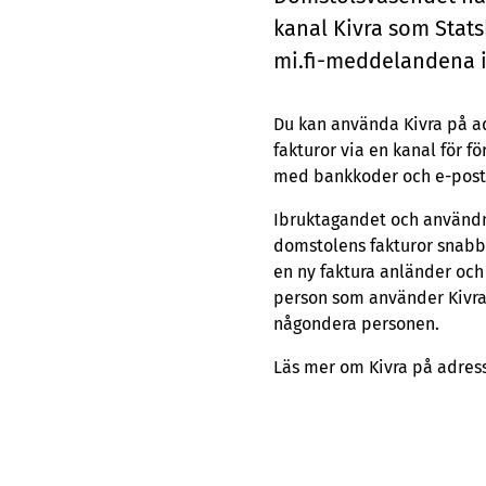
ka­nal Kiv­ra som Stats­
mi.fi-med­de­lan­de­na 
Du kan använda Kivra på 
fakturor via en kanal för f
med bankkoder och e-post
Ibruktagandet och användnin
domstolens fakturor snabbt
en ny faktura anländer oc
person som använder Kivra
någondera personen.
Läs mer om Kivra på adre