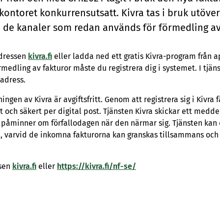
kon­to­ret kon­kur­rens­ut­satt. Kiv­ra tas i bruk ut­ö­
i de ka­na­ler som re­dan an­vänds för för­med­ling av 
adressen
kivra.fi
eller ladda ned ett gratis Kivra-program från a
örmedling av fakturor måste du registrera dig i systemet. I tjän
adress.
gen av Kivra är avgiftsfritt. Genom att registrera sig i Kivra 
 och säkert per digital post. Tjänsten Kivra skickar ett medd
h påminner om förfallodagen när den närmar sig. Tjänsten ka
, varvid de inkomna fakturorna kan granskas tillsammans och 
ssen
kivra.fi
eller
https://kivra.fi/nf-se/