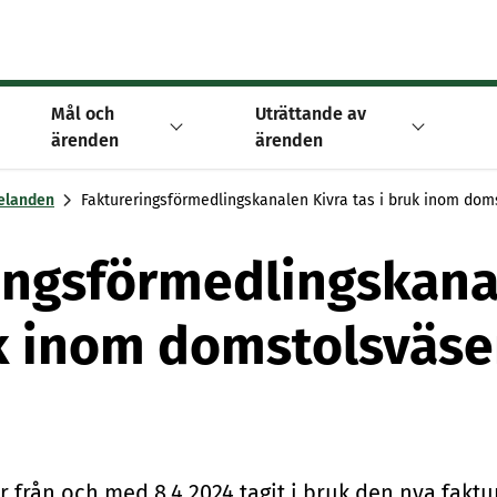
Mål och
Uträttande av
ärenden
ärenden
elanden
Faktureringsförmedlingskanalen Kivra tas i bruk inom do
ingsförmedlingskana
uk inom domstolsväs
r från och med 8.4.2024 ta­git i bruk den nya fak­tu­r