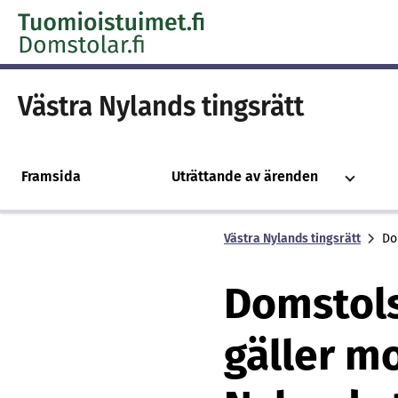
Skip to content -saavutettavuusohje
Västra Nylands tingsrätt
Framsida
Uträttande av ärenden
Västra Nylands tingsrätt
Do
Domstols
gäller mo