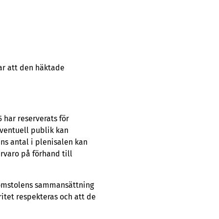
kar att den häktade
 har reserverats för
ventuell publik kan
ns antal i plenisalen kan
varo på förhand till
 Domstolens sammansättning
ritet respekteras och att de