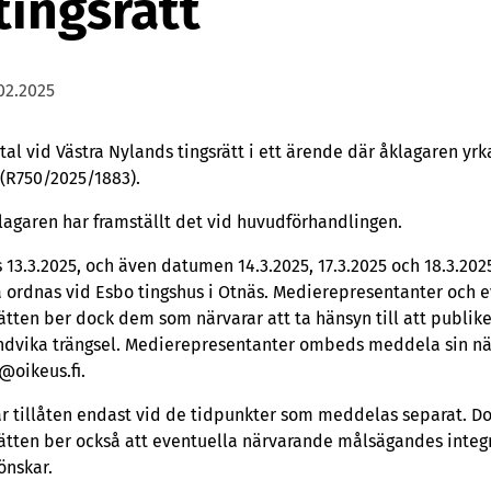
tingsrätt
02.2025
tal vid Västra Nylands tingsrätt i ett ärende där åklagaren yr
 (R750/2025/1883).
åklagaren har framställt det vid huvudförhandlingen.
13.3.2025, och även datumen 14.3.2025, 17.3.2025 och 18.3.2025
 ordnas vid Esbo tingshus i Otnäs. Medierepresentanter och e
ätten ber dock dem som närvarar att ta hänsyn till att publike
undvika trängsel. Medierepresentanter ombeds meddela sin när
@oikeus.fi.
 är tillåten endast vid de tidpunkter som meddelas separat.
srätten ber också att eventuella närvarande målsägandes integ
önskar.