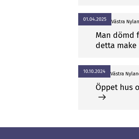
01.04.2025
Vä­stra Ny­la
Man dömd fö
detta make
10.10.2024
Vä­stra Ny­lan
Öppet hus or