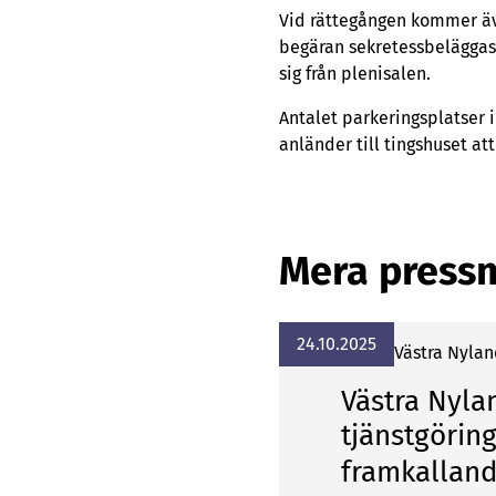
Vid rättegången kommer äv
begäran sekretessbeläggas
sig från plenisalen.
Antalet parkeringsplatser 
anländer till tingshuset att
Mera press
24.10.2025
Vä­stra Ny­lan
Västra Nyla
tjänstgörin
framkalland