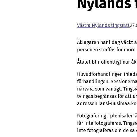
Nylands 
Vä­stra Ny­lands tings­rätt
27.
Åklagaren har i dag väckt å
personen straffas för mord
Åtalet blir offentligt när 
Huvudförhandlingen inleds 
förhandlingen. Sessionerna
närvara som vanligt. Tingsr
tvingas begränsas för att 
adressen lansi-uusimaa.ko
Fotografering i plenisalen
får inte fotograferas. Ting
inte fotograferas om de så 