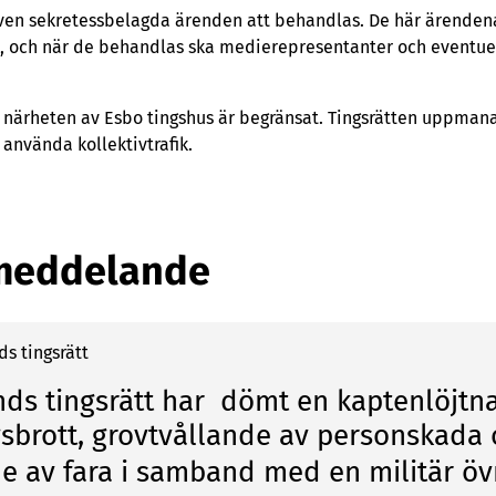
en sekretessbelagda ärenden att behandlas. De här ärendena 
, och när de behandlas ska medierepresentanter och eventue
i närheten av Esbo tingshus är begränsat. Tingsrätten uppma
 använda kollektivtrafik.
meddelande
ds tings­rätt
nds tingsrätt har dömt en kaptenlöjtna
gsbrott, grovtvållande av personskada
e av fara i samband med en militär öv