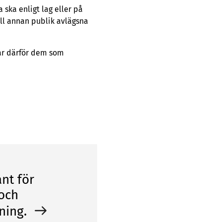
ska enligt lag eller på
ll annan publik avlägsna
nar därför dem som
nt för
 och
ning.