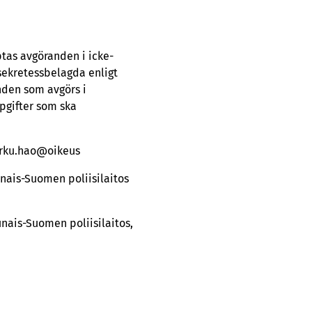
tas avgöranden i icke-
sekretessbelagda enligt
nden som avgörs i
pgifter som ska
turku.hao@oikeus
ounais-Suomen poliisilaitos
unais-Suomen poliisilaitos,