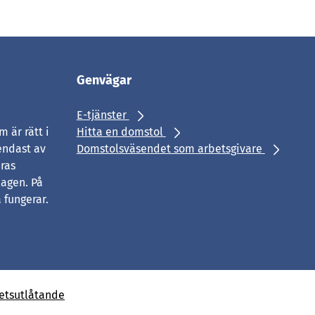
Genvägar
E-tjänster
 är rätt i
Hitta en domstol
endast av
Domstolsväsendet som arbetsgivare
eras
agen. På
 fungerar.
hetsutlåtande