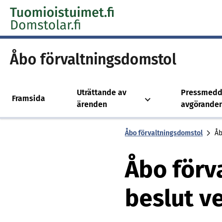
Skip to content -saavutettavuusohje
Åbo för­valt­nings­dom­stol
Uträttande av
Pressmedd
Framsida
ärenden
avgörande
Åbo för­valt­nings­dom­stol
Åb
Åbo förv
beslut v