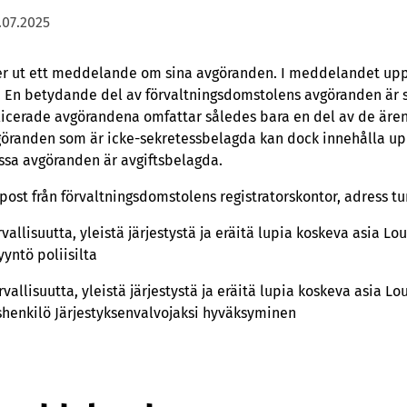
.07.2025
er ut ett meddelande om sina avgöranden. I meddelandet upp
 En betydande del av förvaltningsdomstolens avgöranden är 
licerade avgörandena omfattar således bara en del av de äre
göranden som är icke-sekretessbelagda kan dock innehålla up
ssa avgöranden är avgiftsbelagda.
-post från förvaltningsdomstolens registratorskontor, adress 
vallisuutta, yleistä järjestystä ja eräitä lupia koskeva asia L
yntö poliisilta
vallisuutta, yleistä järjestystä ja eräitä lupia koskeva asia Lo
ishenkilö Järjestyksenvalvojaksi hyväksyminen