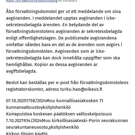
Åbo förvaltningsdomstol
16.10.2025
Åbo förvaltningsdomstol ger ut ett meddelande om sina
avgöranden. I meddelandet upptas avgöranden i icke-
sekretessbelagda ärenden. En betydande del av
förvaltningsdomstolens avgöranden är sekretessbelagda
enligt offentlighetslagen. De publicerade avgörandena
omfattar således bara en del av de ärenden som avgörs i
förvaltningsdomstolen. Avgöranden som är icke-
sekretessbelagda kan dock innehålla uppgifter som ska
hemlighållas. Kopior av dessa avgöranden är
avgiftsbelagda.
Beslut kan beställas per e-post från förvaltningsdomstolens
registratorskontor, adress turku.hao@oikeus.fi
07.10.20251758/2024Muu kunnallisasiaKosken Tl
kunnanvaltuustoyksityishenkilö
Koirapuistoa koskevan päätöksen valituskelpoisuus
7.10.2021934/2024Muu kirkollisasiaKeski-Porin seurakunnan
seurakuntaneuvosto,yksityishenkilö
Kirkon tilojen käyttö