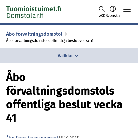
Skip to content -saavutettavuusohje
Sök
Svenska
Åbo för­valt­nings­dom­stol
Åbo förvaltningsdomstols offentliga beslut vecka 41
Valikko
Åbo
förvaltningsdomstols
offentliga beslut vecka
41