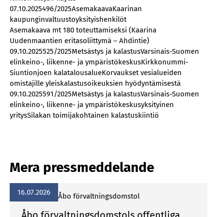
07.10.2025496/2025AsemakaavaKaarinan
kaupunginvaltuustoyksityishenkilöt
Asemakaava mt 180 toteuttamiseksi (Kaarina
Uudenmaantien eritasoliittymä – Ahdintie)
09.10.2025525/2025Metsästys ja kalastusVarsinais-Suomen
elinkeino-, liikenne- ja ympäristökeskusKirkkonummi-
Siuntionjoen kalatalousalueKorvaukset vesialueiden
omistajille yleiskalastusoikeuksien hyödyntämisestä
09.10.2025591/2025Metsästys ja kalastusVarsinais-Suomen
elinkeino-, liikenne- ja ympäristökeskusyksityinen
yritysSilakan toimijakohtainen kalastuskiintiö
Mera pressmeddelande
16.07.2026
Åbo förvaltningsdomstol
Åbo förvaltningsdomstols offentliga