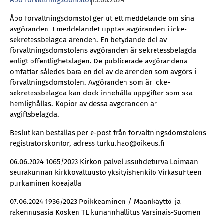
Åbo förvaltningsdomstol
13.06.2024
Åbo förvaltningsdomstol ger ut ett meddelande om sina
avgöranden. I meddelandet upptas avgöranden i icke-
sekretessbelagda ärenden. En betydande del av
förvaltningsdomstolens avgöranden är sekretessbelagda
enligt offentlighetslagen. De publicerade avgörandena
omfattar således bara en del av de ärenden som avgörs i
förvaltningsdomstolen. Avgöranden som är icke-
sekretessbelagda kan dock innehålla uppgifter som ska
hemlighållas. Kopior av dessa avgöranden är
avgiftsbelagda.
Beslut kan beställas per e-post från förvaltningsdomstolens
registratorskontor, adress turku.hao@oikeus.fi
06.06.2024 1065/2023 Kirkon palvelussuhdeturva Loimaan
seurakunnan kirkkovaltuusto yksityishenkilö Virkasuhteen
purkaminen koeajalla
07.06.2024 1936/2023 Poikkeaminen / Maankäyttö-ja
rakennusasia Kosken TL kunannhallitus Varsinais-Suomen