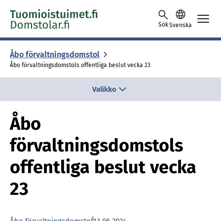
Skip to content -saavutettavuusohje
Sök
Svenska
Åbo för­valt­nings­dom­stol
Åbo förvaltningsdomstols offentliga beslut vecka 23
Valikko
Åbo
förvaltningsdomstols
offentliga beslut vecka
23