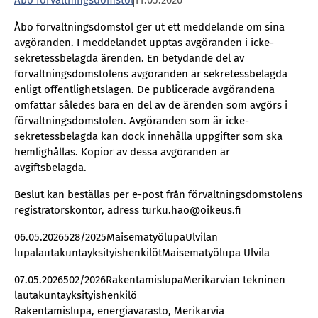
Åbo förvaltningsdomstol
11.05.2026
Åbo förvaltningsdomstol ger ut ett meddelande om sina
avgöranden. I meddelandet upptas avgöranden i icke-
sekretessbelagda ärenden. En betydande del av
förvaltningsdomstolens avgöranden är sekretessbelagda
enligt offentlighetslagen. De publicerade avgörandena
omfattar således bara en del av de ärenden som avgörs i
förvaltningsdomstolen. Avgöranden som är icke-
sekretessbelagda kan dock innehålla uppgifter som ska
hemlighållas. Kopior av dessa avgöranden är
avgiftsbelagda.
Beslut kan beställas per e-post från förvaltningsdomstolens
registratorskontor, adress turku.hao@oikeus.fi
06.05.2026528/2025MaisematyölupaUlvilan
lupalautakuntayksityishenkilötMaisematyölupa Ulvila
07.05.2026502/2026RakentamislupaMerikarvian tekninen
lautakuntayksityishenkilö
Rakentamislupa, energiavarasto, Merikarvia