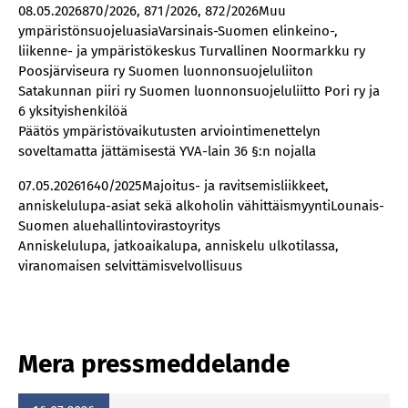
08.05.2026870/2026, 871/2026, 872/2026Muu
ympäristönsuojeluasiaVarsinais-Suomen elinkeino-,
liikenne- ja ympäristökeskus Turvallinen Noormarkku ry
Poosjärviseura ry Suomen luonnonsuojeluliiton
Satakunnan piiri ry Suomen luonnonsuojeluliitto Pori ry ja
6 yksityishenkilöä
Päätös ympäristövaikutusten arviointimenettelyn
soveltamatta jättämisestä YVA-lain 36 §:n nojalla
07.05.20261640/2025Majoitus- ja ravitsemisliikkeet,
anniskelulupa-asiat sekä alkoholin vähittäismyyntiLounais-
Suomen aluehallintovirastoyritys
Anniskelulupa, jatkoaikalupa, anniskelu ulkotilassa,
viranomaisen selvittämisvelvollisuus
Mera pressmeddelande