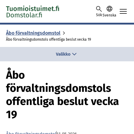
Skip to content -saavutettavuusohje
Sök
Svenska
Åbo för­valt­nings­dom­stol
Åbo förvaltningsdomstols offentliga beslut vecka 19
Valikko
Åbo
förvaltningsdomstols
offentliga beslut vecka
19