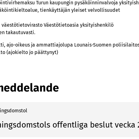
öintivirhemaksu Turun kaupungin pysäköinninvalvoja yksityish
köintikieltoalue, tienkäyttäjän yleiset velvollisuudet
a väestötietovirasto Väestötietoasia yksityishenkilö
n takautuvasti.
ti, ajo-oikeus ja ammattiajolupa Lounais-Suomen poliisilaitos
to (ajokielto jo päättynyt)
meddelande
ningsdomstol
ningsdomstols offentliga beslut vecka