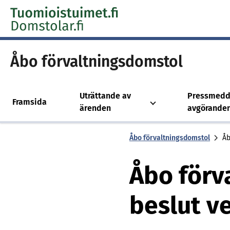
Skip to content -saavutettavuusohje
Åbo för­valt­nings­dom­stol
Uträttande av
Pressmedd
Framsida
ärenden
avgörande
Åbo för­valt­nings­dom­stol
Åb
Åbo förv
beslut v