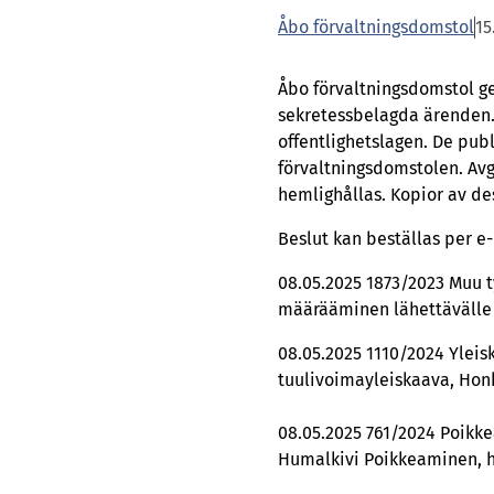
Åbo förvaltningsdomstol
15
Åbo förvaltningsdomstol g
sekretessbelagda ärenden.
offentlighetslagen. De pub
förvaltningsdomstolen. Av
hemlighållas. Kopior av de
Beslut kan beställas per e
08.05.2025 1873/2023 Muu 
määrääminen lähettävälle 
08.05.2025 1110/2024 Ylei
tuulivoimayleiskaava, Hon
08.05.2025 761/2024 Poikk
Humalkivi Poikkeaminen, ho