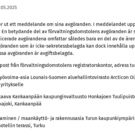
.05.2025
er ut ett meddelande om sina avgöranden. I meddelandet upp
 En betydande del av förvaltningsdomstolens avgöranden är 
licerade avgörandena omfattar således bara en del av de äre
göranden som är icke-sekretessbelagda kan dock innehålla up
ssa avgöranden är avgiftsbelagda.
-post från förvaltningsdomstolens registratorskontor, adress 
työvoima-asia Lounais-Suomen aluehallintovirasto Arcticon 
yritykselle
skaava Kankaanpään kaupunginvaltuusto Honkajoen Tuulipuis
kajoki, Kankaanpää
eaminen / maankäyttö- ja rakennusasia Turun kaupunkiympäri
tellin terassi, Turku