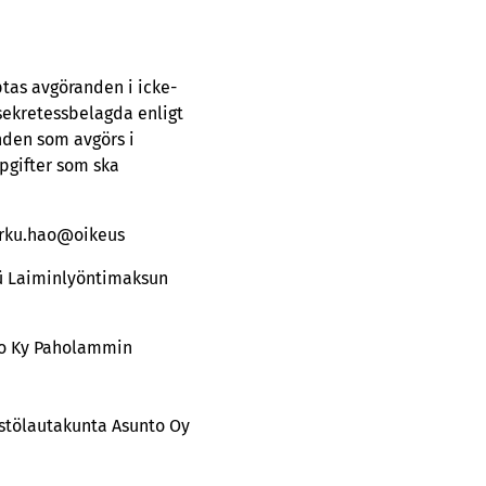
tas avgöranden i icke-
sekretessbelagda enligt
nden som avgörs i
pgifter som ska
turku.hao@oikeus
Oü Laiminlyöntimaksun
to Ky Paholammin
stölautakunta Asunto Oy