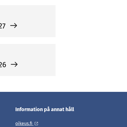
 27
 26
Information på annat håll
oikeus.fi