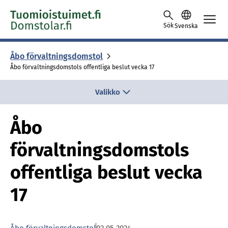
Skip to content -saavutettavuusohje
Sök
Svenska
Åbo för­valt­nings­dom­stol
Åbo förvaltningsdomstols offentliga beslut vecka 17
Valikko
Åbo
förvaltningsdomstols
offentliga beslut vecka
17