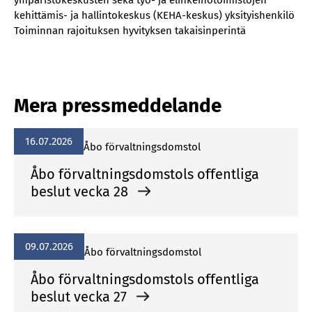
ympäristökeskusten sekä työ- ja elinkeinotoimistojen
kehittämis- ja hallintokeskus (KEHA-keskus) yksityishenkilö
Toiminnan rajoituksen hyvityksen takaisinperintä
Mera pressmeddelande
16.07.2026
Åbo förvaltningsdomstol
Åbo förvaltningsdomstols offentliga
beslut vecka 28
09.07.2026
Åbo förvaltningsdomstol
Åbo förvaltningsdomstols offentliga
beslut vecka 27