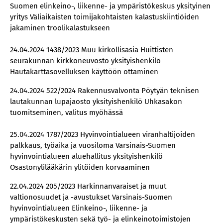
Suomen elinkeino-, liikenne- ja ympäristökeskus yksityinen
yritys Väliaikaisten toimijakohtaisten kalastuskiintiöiden
jakaminen troolikalastukseen
24.04.2024 1438/2023 Muu kirkollisasia Huittisten
seurakunnan kirkkoneuvosto yksityishenkilö
Hautakarttasovelluksen käyttöön ottaminen
24.04.2024 522/2024 Rakennusvalvonta Pöytyän teknisen
lautakunnan lupajaosto yksityishenkilö Uhkasakon
tuomitseminen, valitus myöhässä
25.04.2024 1787/2023 Hyvinvointialueen viranhaltijoiden
palkkaus, työaika ja vuosiloma Varsinais-Suomen
hyvinvointialueen aluehallitus yksityishenkilö
Osastonylilääkärin ylitöiden korvaaminen
22.04.2024 205/2023 Harkinnanvaraiset ja muut
valtionosuudet ja -avustukset Varsinais-Suomen
hyvinvointialueen Elinkeino-, liikenne- ja
ympäristökeskusten sekä työ- ja elinkeinotoimistojen