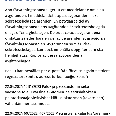
Åbo förvaltningsdomstol
02.05.2024
Åbo förvaltningsdomstol ger ut ett meddelande om sina
avgöranden. I meddelandet upptas avgöranden i icke-
sekretessbelagda ärenden. En betydande del av
förvaltningsdomstolens avgöranden är sekretessbelagda
enligt offentlighetslagen. De publicerade avgörandena
omfattar således bara en del av de ärenden som avgörs i
förvaltningsdomstolen. Avgöranden som är icke-
sekretessbelagda kan dock innehålla uppgifter som ska
hemlighållas. Kopior av dessa avgöranden är
avgiftsbelagda.
Beslut kan beställas per e-post från förvaltningsdomstolens
registratorskontor, adress turku.hao@oikeus.fi
22.04.2024 1581/2023 Palo- ja pelastustoimi sekä
väestönsuojelu Varsinais-Suomen pelastuslaitoksen
palotarkastaja yksityishenkilö Palokuorman (tavaroiden)
vähentäminen asunnosta
22.04.2024 60/2022, 467/2023 Metsästys ja kalastus Varsinais-