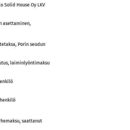
sto Solid House Oy LKV
n asettaminen,
ätetaksa, Porin seudun
utus, laiminlyöntimaksu
enkilö
henkilö
irhemaksu, saattanut