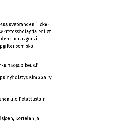
tas avgöranden i icke-
sekretessbelagda enligt
nden som avgörs i
pgifter som ska
urku.hao@oikeus.fi
mpainyhdistys Kimppa ry
shenkilö Pelastuslain
sjoen, Kortelan ja