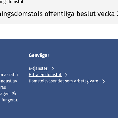
ningsdomstol
ningsdomstols offentliga beslut vecka
Genvägar
E-tjänster
 är rätt i
Hitta en domstol
endast av
Domstolsväsendet som arbetsgivare
eras
agen. På
 fungerar.