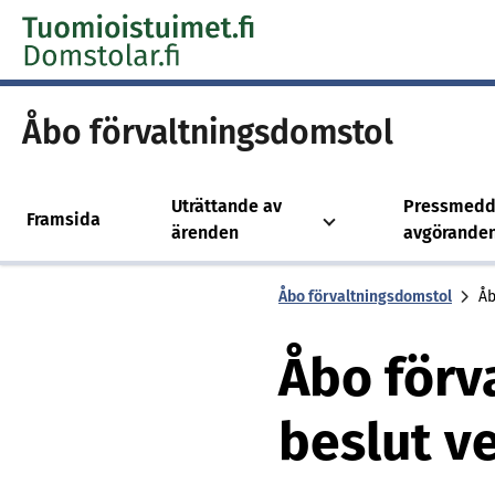
Skip to content -saavutettavuusohje
Åbo för­valt­nings­dom­stol
Uträttande av
Pressmedd
Framsida
ärenden
avgörande
Åbo för­valt­nings­dom­stol
Åb
Åbo förv
beslut v