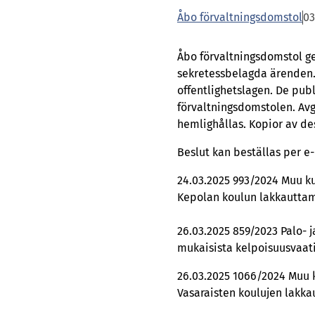
Åbo förvaltningsdomstol
03
Åbo förvaltningsdomstol g
sekretessbelagda ärenden.
offentlighetslagen. De pub
förvaltningsdomstolen. Av
hemlighållas. Kopior av de
Beslut kan beställas per e
24.03.2025 993/2024 Muu k
Kepolan koulun lakkautta
26.03.2025 859/2023 Palo- j
mukaisista kelpoisuusvaa
26.03.2025 1066/2024 Muu k
Vasaraisten koulujen lakk