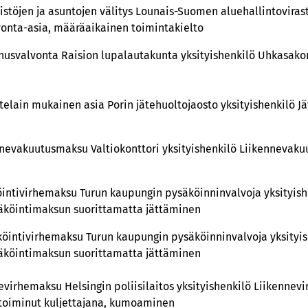
eistöjen ja asuntojen välitys Lounais-Suomen aluehallintovira
lvonta-asia, määräaikainen toimintakielto
nusvalvonta Raision lupalautakunta yksityishenkilö Uhkasako
telain mukainen asia Porin jätehuoltojaosto yksityishenkilö J
nnevakuutusmaksu Valtiokonttori yksityishenkilö Liikennevaku
öintivirhemaksu Turun kaupungin pysäköinninvalvoja yksityish
äköintimaksun suorittamatta jättäminen
köintivirhemaksu Turun kaupungin pysäköinninvalvoja yksityis
äköintimaksun suorittamatta jättäminen
evirhemaksu Helsingin poliisilaitos yksityishenkilö Liikennev
 toiminut kuljettajana, kumoaminen