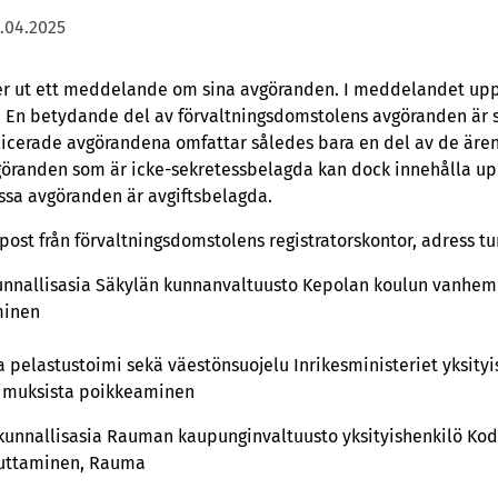
.04.2025
er ut ett meddelande om sina avgöranden. I meddelandet upp
 En betydande del av förvaltningsdomstolens avgöranden är 
licerade avgörandena omfattar således bara en del av de äre
göranden som är icke-sekretessbelagda kan dock innehålla up
ssa avgöranden är avgiftsbelagda.
-post från förvaltningsdomstolens registratorskontor, adress t
unnallisasia Säkylän kunnanvaltuusto Kepolan koulun vanhe
minen
a pelastustoimi sekä väestönsuojelu Inrikesministeriet yksityi
timuksista poikkeaminen
unnallisasia Rauman kaupunginvaltuusto yksityishenkilö Kodi
auttaminen, Rauma