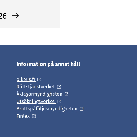
 26
Information på annat håll
oikeus.fi
Rättstjänstverket
Åklagarmyndigheten
Utsökningsverket
Brottspåföljdsmyndigheten
Finlex