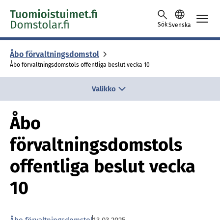
Skip to content -saavutettavuusohje
Sök
Svenska
Åbo för­valt­nings­dom­stol
Åbo förvaltningsdomstols offentliga beslut vecka 10
Valikko
Åbo
förvaltningsdomstols
offentliga beslut vecka
10