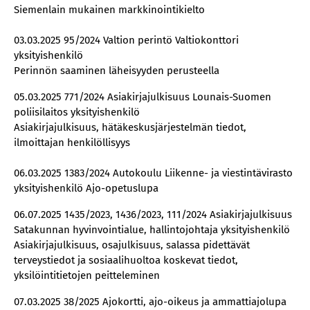
Siemenlain mukainen markkinointikielto
03.03.2025 95/2024 Valtion perintö Valtiokonttori
yksityishenkilö
Perinnön saaminen läheisyyden perusteella
05.03.2025 771/2024 Asiakirjajulkisuus Lounais-Suomen
poliisilaitos yksityishenkilö
Asiakirjajulkisuus, hätäkeskusjärjestelmän tiedot,
ilmoittajan henkilöllisyys
06.03.2025 1383/2024 Autokoulu Liikenne- ja viestintävirasto
yksityishenkilö Ajo-opetuslupa
06.07.2025 1435/2023, 1436/2023, 111/2024 Asiakirjajulkisuus
Satakunnan hyvinvointialue, hallintojohtaja yksityishenkilö
Asiakirjajulkisuus, osajulkisuus, salassa pidettävät
terveystiedot ja sosiaalihuoltoa koskevat tiedot,
yksilöintitietojen peitteleminen
07.03.2025 38/2025 Ajokortti, ajo-oikeus ja ammattiajolupa