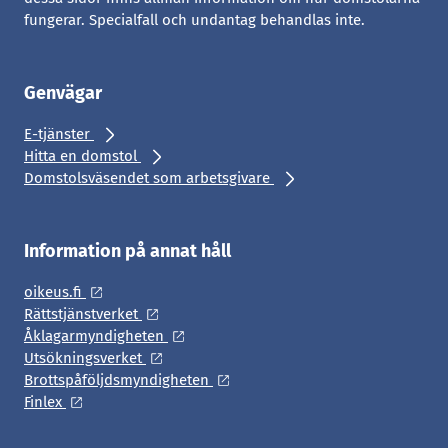
fungerar. Specialfall och undantag behandlas inte.
Genvägar
E-tjänster
Hitta en domstol
Domstolsväsendet som arbetsgivare
Information på annat håll
oikeus.fi
Rättstjänstverket
Åklagarmyndigheten
Utsökningsverket
Brottspåföljdsmyndigheten
Finlex