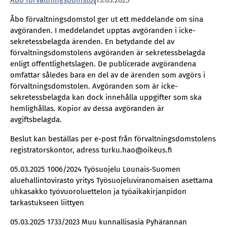
Åbo förvaltningsdomstol
13.03.2025
Åbo förvaltningsdomstol ger ut ett meddelande om sina
avgöranden. I meddelandet upptas avgöranden i icke-
sekretessbelagda ärenden. En betydande del av
förvaltningsdomstolens avgöranden är sekretessbelagda
enligt offentlighetslagen. De publicerade avgörandena
omfattar således bara en del av de ärenden som avgörs i
förvaltningsdomstolen. Avgöranden som är icke-
sekretessbelagda kan dock innehålla uppgifter som ska
hemlighållas. Kopior av dessa avgöranden är
avgiftsbelagda.
Beslut kan beställas per e-post från förvaltningsdomstolens
registratorskontor, adress turku.hao@oikeus.fi
05.03.2025 1006/2024 Työsuojelu Lounais-Suomen
aluehallintovirasto yritys Työsuojeluviranomaisen asettama
uhkasakko työvuoroluettelon ja työaikakirjanpidon
tarkastukseen liittyen
05.03.2025 1733/2023 Muu kunnallisasia Pyhärannan