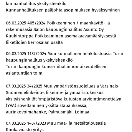
kunnanhallitus yksityishenkilö
Kunnanhallituksen pääjohtajasopimuksen hyväksyminen
06.03.2025 405/2024 Poikkeaminen / maankäyttö- ja
rakennusasia Salon kaupunginhallitus Asunto Oy
Ruukintorppa Poikkeaminen asemakaavamääräyksestä
liiketilojen kerrosalan osalta
06.03.2025 1137/2024 Muu kunnallinen henkilöstöasia Turun
kaupunginhallitus yksityishenkilö
Turun kaupungin konsernihallinnon oikeudellisen
asiantuntijan toimi
07.03.2025 34/2025 Muu ympäristönsuojeluasia Varsinais-
Suomen elinkeino-, liikenne- ja ympäristökeskus
yksityishenkilöt Ympäristövaikutusten arviointimenettelyn
(YVA) soveltaminen yksittäistapauksessa,
aurinkovoimahanke, Palmusmäki, Loimaa
07.03.2025 1437/2023 Muu maa- ja metsätalousasia
Ruokavirasto yritys