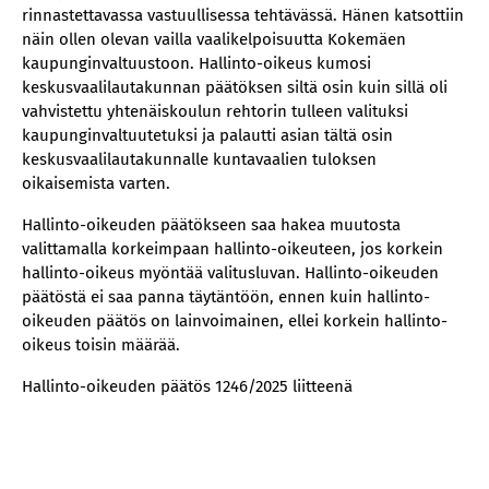
rinnastettavassa vastuullisessa tehtävässä. Hänen katsottiin
näin ollen olevan vailla vaalikelpoisuutta Kokemäen
kaupunginvaltuustoon. Hallinto-oikeus kumosi
keskusvaalilautakunnan päätöksen siltä osin kuin sillä oli
vahvistettu yhtenäiskoulun rehtorin tulleen valituksi
kaupunginvaltuutetuksi ja palautti asian tältä osin
keskusvaalilautakunnalle kuntavaalien tuloksen
oikaisemista varten.
Hallinto-oikeuden päätökseen saa hakea muutosta
valittamalla korkeimpaan hallinto-oikeuteen, jos korkein
hallinto-oikeus myöntää valitusluvan. Hallinto-oikeuden
päätöstä ei saa panna täytäntöön, ennen kuin hallinto-
oikeuden päätös on lainvoimainen, ellei korkein hallinto-
oikeus toisin määrää.
Hallinto-oikeuden päätös 1246/2025 liitteenä