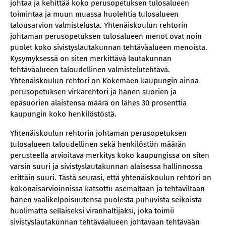
johtaa ja kehittää koko perusopetuksen tulosalueen
toimintaa ja muun muassa huolehtia tulosalueen
talousarvion valmistelusta. Yhtenäiskoulun rehtorin
johtaman perusopetuksen tulosalueen menot ovat noin
puolet koko sivistyslautakunnan tehtäväalueen menoista.
Kysymyksessä on siten merkittävä lautakunnan
tehtäväalueen taloudellinen valmistelutehtävä.
Yhtenäiskoulun rehtori on Kokemäen kaupungin ainoa
perusopetuksen virkarehtori ja hänen suorien ja
epäsuorien alaistensa määrä on lähes 30 prosenttia
kaupungin koko henkilöstöstä.
Yhtenäiskoulun rehtorin johtaman perusopetuksen
tulosalueen taloudellinen sekä henkilöstön määrän
perusteella arvioitava merkitys koko kaupungissa on siten
varsin suuri ja sivistyslautakunnan alaisessa hallinnossa
erittäin suuri. Tästä seurasi, että yhtenäiskoulun rehtori on
kokonaisarvioinnissa katsottu asemaltaan ja tehtäviltään
hänen vaalikelpoisuutensa puolesta puhuvista seikoista
huolimatta sellaiseksi viranhaltijaksi, joka toimii
sivistyslautakunnan tehtäväalueen johtavaan tehtävään