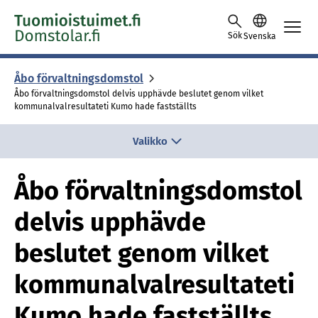
Skip to content -saavutettavuusohje
Sök
Svenska
Åbo för­valt­nings­dom­stol
Åbo förvaltningsdomstol delvis upphävde beslutet genom vilket
kommunalvalresultateti Kumo hade fastställts
Valikko
Åbo förvaltningsdomstol
delvis upphävde
beslutet genom vilket
kommunalvalresultateti
Kumo hade fastställts