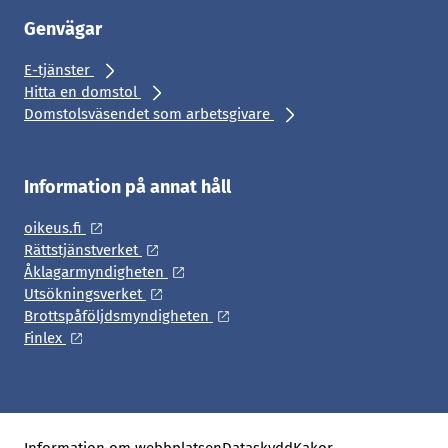
Genvägar
E-tjänster
Hitta en domstol
Domstolsväsendet som arbetsgivare
Information på annat håll
oikeus.fi
Rättstjänstverket
Åklagarmyndigheten
Utsökningsverket
Brottspåföljdsmyndigheten
Finlex