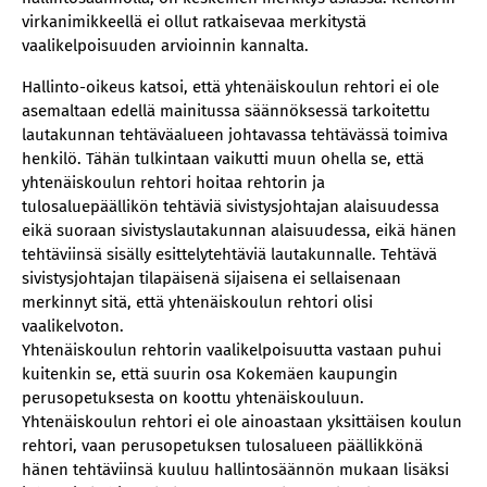
virkanimikkeellä ei ollut ratkaisevaa merkitystä
vaalikelpoisuuden arvioinnin kannalta.
Hallinto-oikeus katsoi, että yhtenäiskoulun rehtori ei ole
asemaltaan edellä mainitussa säännöksessä tarkoitettu
lautakunnan tehtäväalueen johtavassa tehtävässä toimiva
henkilö. Tähän tulkintaan vaikutti muun ohella se, että
yhtenäiskoulun rehtori hoitaa rehtorin ja
tulosaluepäällikön tehtäviä sivistysjohtajan alaisuudessa
eikä suoraan sivistyslautakunnan alaisuudessa, eikä hänen
tehtäviinsä sisälly esittelytehtäviä lautakunnalle. Tehtävä
sivistysjohtajan tilapäisenä sijaisena ei sellaisenaan
merkinnyt sitä, että yhtenäiskoulun rehtori olisi
vaalikelvoton.
Yhtenäiskoulun rehtorin vaalikelpoisuutta vastaan puhui
kuitenkin se, että suurin osa Kokemäen kaupungin
perusopetuksesta on koottu yhtenäiskouluun.
Yhtenäiskoulun rehtori ei ole ainoastaan yksittäisen koulun
rehtori, vaan perusopetuksen tulosalueen päällikkönä
hänen tehtäviinsä kuuluu hallintosäännön mukaan lisäksi