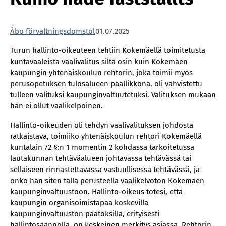
Åbo förvaltningsdomstol
01.07.2025
Turun hallinto-oikeuteen tehtiin Kokemäellä toimitetusta
kuntavaaleista vaalivalitus siltä osin kuin Kokemäen
kaupungin yhtenäiskoulun rehtorin, joka toimii myös
perusopetuksen tulosalueen päällikkönä, oli vahvistettu
tulleen valituksi kaupunginvaltuutetuksi. Valituksen mukaan
hän ei ollut vaalikelpoinen.
Hallinto-oikeuden oli tehdyn vaalivalituksen johdosta
ratkaistava, toimiiko yhtenäiskoulun rehtori Kokemäellä
kuntalain 72 §:n 1 momentin 2 kohdassa tarkoitetussa
lautakunnan tehtäväalueen johtavassa tehtävässä tai
sellaiseen rinnastettavassa vastuullisessa tehtävässä, ja
onko hän siten tällä perusteella vaalikelvoton Kokemäen
kaupunginvaltuustoon. Hallinto-oikeus totesi, että
kaupungin organisoimistapaa koskevilla
kaupunginvaltuuston päätöksillä, erityisesti
hallintosäännöllä, on keskeinen merkitys asiassa. Rehtorin