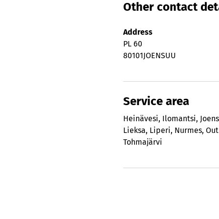
Other contact det
Address
PL 60
80101
JOENSUU
Service area
Heinävesi
,
Ilomantsi
,
Joen
Lieksa
,
Liperi
,
Nurmes
,
Ou
Tohmajärvi