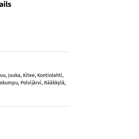
ails
suu
,
Juuka
,
Kitee
,
Kontiolahti
,
tokumpu
,
Polvijärvi
,
Rääkkylä
,