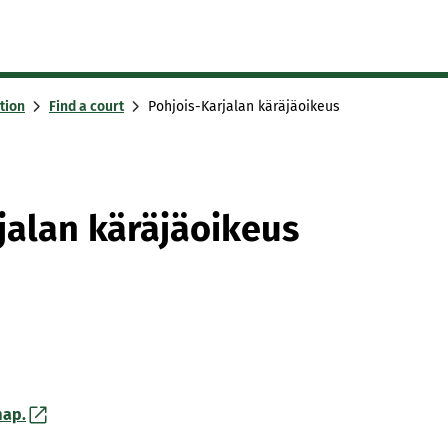
tion
Find a court
Pohjois-Karjalan käräjäoikeus
jalan käräjäoikeus
map.