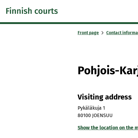
Skip to content -saavutettavuusohje
Front page
Contact informa
Pohjois-Kar
Visiting address
Pykäläkuja 1
80100 JOENSUU
Show the location on the 