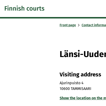
Skip to content -saavutettavuusohje
Front page
Contact informa
Länsi-Uude
Visiting address
Ajurinpuisto 4
10600 TAMMISAARI
Show the location on the 