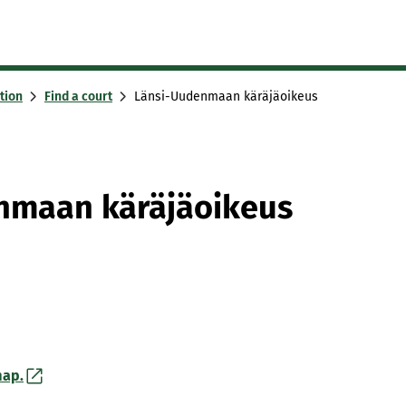
tion
Find a court
Länsi-Uudenmaan käräjäoikeus
nmaan käräjäoikeus
map.