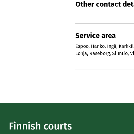
Other contact det
Service area
Espoo
,
Hanko
,
Ingå
,
Karkki
Lohja
,
Raseborg
,
Siuntio
,
V