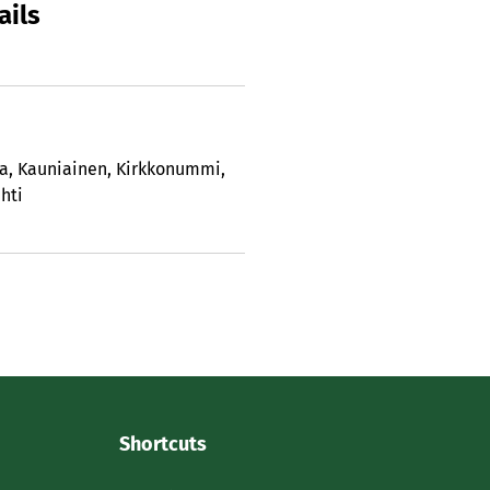
ails
la
,
Kauniainen
,
Kirkkonummi
,
ihti
Shortcuts